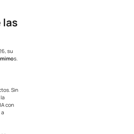
 las
26, su
sumimo
s.
tos. Sin
la
 IA con
 a