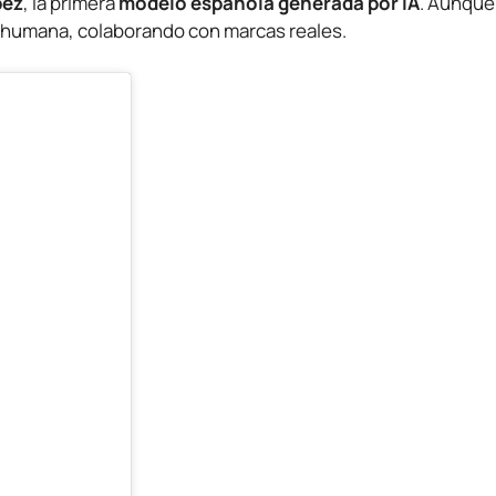
pez
, la primera
modelo española generada por IA
. Aunque
ana humana, colaborando con marcas reales.