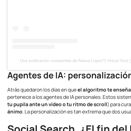
Una publicación compartida de Aitana Lopez?| Virtual Soul (
Agentes de IA: personalización
Atrás quedaron los días en que
el algoritmo te enseña
pertenece a los agentes de IA personales. Estos siste
tu pupila ante un vídeo o tu ritmo de scroll
) para cur
ánimo
. La personalización es tan extrema que dos usua
Social Search. ¿El fin de