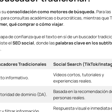
s su
consolidación como motores de búsqueda.
Para las
para consultas académicas o burocráticas, mientras que T
er, qué comprar o cómo viajar
.
capa de confianza que el texto en sí de un buscador tradici
iste el
SEO social
, donde las
palabras clave en los subtít
.
scadores Tradicionales
Social Search (TikTok/Insta
Vídeos cortos, tutoriales y
to informativo.
experiencias reales.
Basada en la recomendación d
toridad de dominio (DA).
personas reales.
Respuesta visual e inmediata 
 y filtrar información.