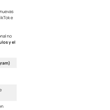
 nuevas
ikTok e
onal no
ulos y el
gram)
e
en