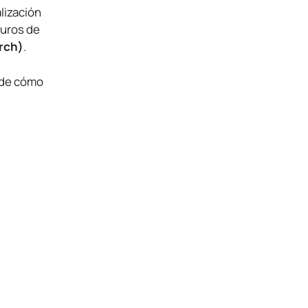
lización
muros de
arch)
.
 de cómo