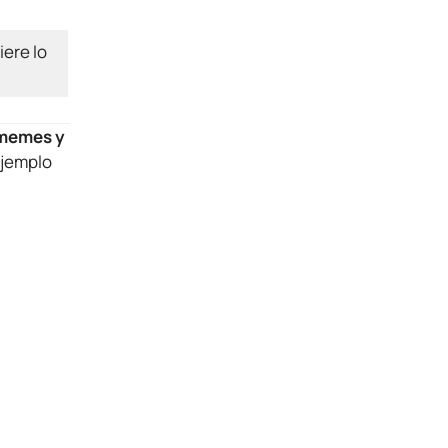
iere lo
 memes y
ejemplo