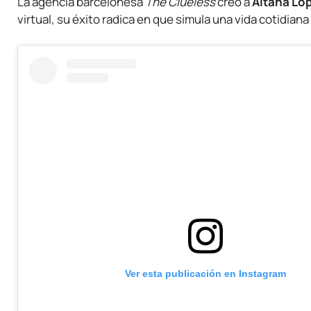
La agencia barcelonesa
The Clueless
creó a
Aitana Ló
virtual, su éxito radica en que simula una vida cotidi
Ver esta publicación en Instagram