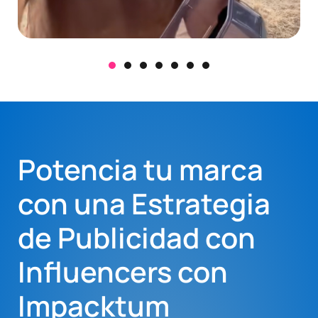
Potencia tu marca
con una Estrategia
de Publicidad con
Influencers con
Impacktum