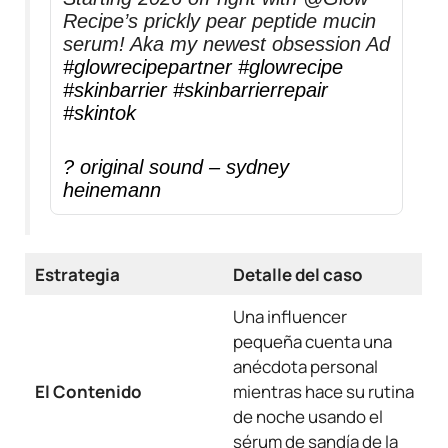
Recipe’s prickly pear peptide mucin
serum! Aka my newest obsession Ad
#glowrecipepartner
#glowrecipe
#skinbarrier
#skinbarrierrepair
#skintok
? original sound – sydney
heinemann
Estrategia
Detalle del caso
Una influencer
pequeña cuenta una
anécdota personal
El Contenido
mientras hace su rutina
de noche usando el
sérum de sandía de la