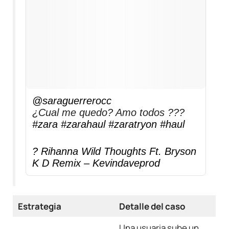
@saraguerrerocc
¿Cual me quedo? Amo todos ???
#zara
#zarahaul
#zaratryon
#haul
? Rihanna Wild Thoughts Ft. Bryson
K D Remix – Kevindaveprod
Estrategia
Detalle del caso
Una usuaria sube un