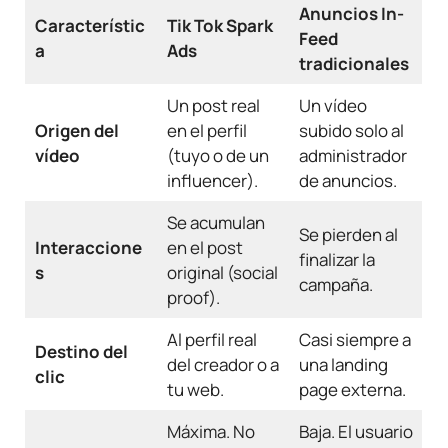
Anuncios In-
Característic
Tik Tok Spark
Feed
a
Ads
tradicionales
Un post real
Un vídeo
Origen del
en el perfil
subido solo al
vídeo
(tuyo o de un
administrador
influencer).
de anuncios.
Se acumulan
Se pierden al
Interaccione
en el post
finalizar la
s
original (social
campaña.
proof).
Al perfil real
Casi siempre a
Destino del
del creador o a
una landing
clic
tu web.
page externa.
Máxima. No
Baja. El usuario