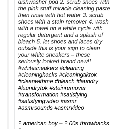
dishwasher pod 2. scrub shoes with
the pink stuff miracle cleaning paste
then rinse with hot water 3. scrub
shoes with a stain remover 4. wash
with a towel on a white cycle with
regular detergent and a splash of
bleach 5. let shoes and laces dry
outside this is your sign to clean
your white sneakers – these
seriously looked brand new!!
#whitesneakers
#cleaning
#cleaninghacks
#cleaningtiktok
#cleanwithme
#bleach
#laundry
#laundrytok
#stainremover
#transformation
#satisfying
#satisfyingvideo
#asmr
#asmrsounds
#asmrvideo
? american boy – ? 00s throwbacks