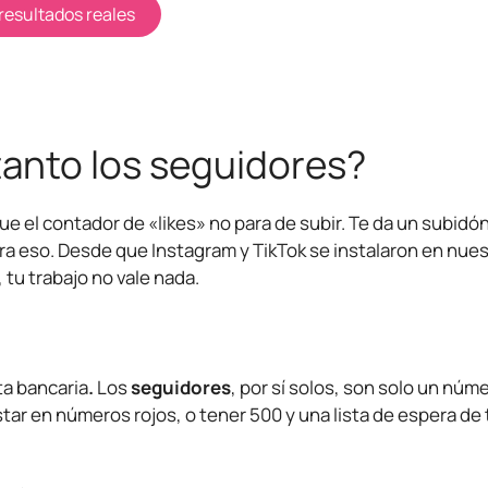
resultados reales
anto los seguidores?
que el contador de «likes» no para de subir. Te da un subidó
a eso. Desde que Instagram y TikTok se instalaron en nue
 tu trabajo no vale nada.
ta bancaria
.
Los
seguidores
, por sí solos, son solo un núm
tar en números rojos, o tener 500 y una lista de espera de 