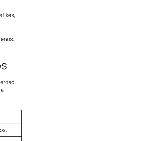
 likes,
uenos.
os
verdad,
la
os.