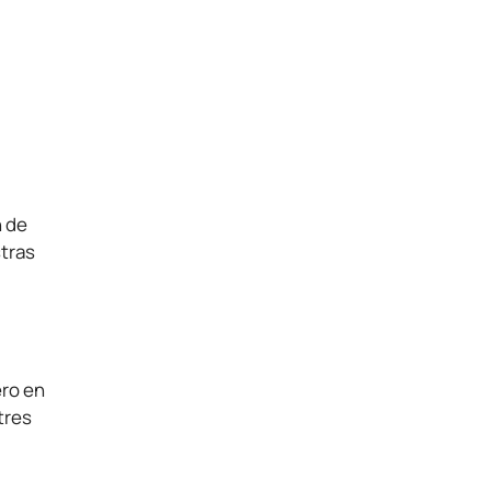
n de
stras
ero en
tres