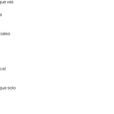
 que vas
s
ciales
)
 el
que solo