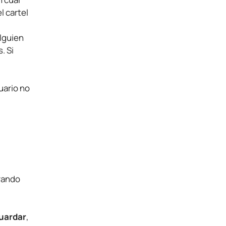
l cartel
alguien
. Si
suario no
irando
uardar
,