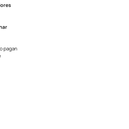
dores
nar
no pagan
e