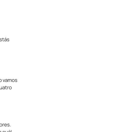
estás
No vamos
cuatro
ores.
 cuál