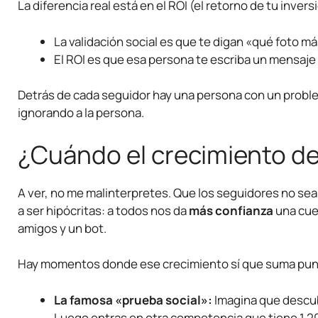
La diferencia real está en el ROI (el retorno de tu invers
La validación social es que te digan «qué foto má
El ROI es que esa persona te escriba un mensaje
Detrás de cada seguidor hay una persona con un proble
ignorando a la persona.
¿Cuándo el crecimiento de
A ver, no me malinterpretes. Que los seguidores no sea
a ser hipócritas: a todos nos da
más confianza
una cue
amigos y un bot.
Hay momentos donde ese crecimiento sí que suma pun
La famosa «prueba social»:
Imagina que descubr
Luego entras en otra competencia que tiene 1.2