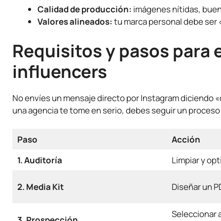
Calidad de producción:
imágenes nítidas, buen 
Valores alineados:
tu marca personal debe ser «
Requisitos y pasos para 
influencers
No envíes un mensaje directo por Instagram diciendo «
una agencia te tome en serio, debes seguir un proceso
Paso
Acción
1. Auditoría
Limpiar y opti
2. Media Kit
Diseñar un P
Seleccionar 
3. Prospección