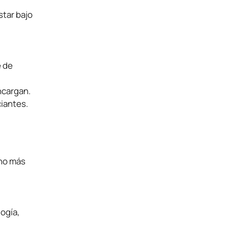
star bajo
e de
ncargan.
ciantes.
cho más
ogía,