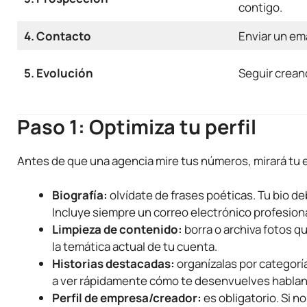
contigo.
4. Contacto
Enviar un ema
5. Evolución
Seguir crean
Paso 1: Optimiza tu perfil
Antes de que una agencia mire tus números, mirará tu e
Biografía:
olvídate de frases poéticas. Tu bio 
Incluye siempre un correo electrónico profesiona
Limpieza de contenido:
borra o archiva fotos q
la temática actual de tu cuenta.
Historias destacadas:
organízalas por categoría
a ver rápidamente cómo te desenvuelves hablan
Perfil de empresa/creador:
es obligatorio. Si n