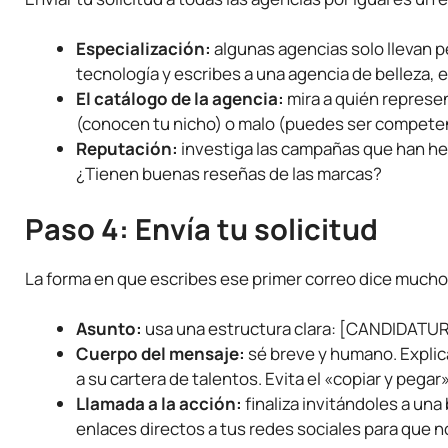
Especialización:
algunas agencias solo llevan pe
tecnología y escribes a una agencia de belleza, 
El catálogo de la agencia:
mira a quién represen
(conocen tu nicho) o malo (puedes ser competenc
Reputación:
investiga las campañas que han he
¿Tienen buenas reseñas de las marcas?
Paso 4: Envía tu solicitud
La forma en que escribes ese primer correo dice mucho
Asunto:
usa una estructura clara: [CANDIDATUR
Cuerpo del mensaje:
sé breve y humano. Explic
a su cartera de talentos. Evita el «copiar y pegar
Llamada a la acción:
finaliza invitándoles a una 
enlaces directos a tus redes sociales para que