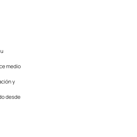
su
nce medio
ación y
ido desde