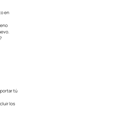
to en
ueno
uevo.
?
portar tú
cluir los