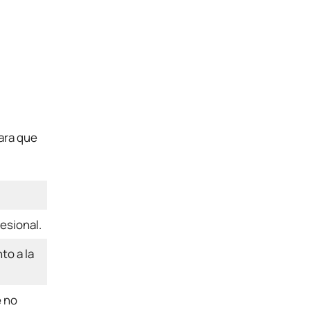
Para que
esional.
to a la
e no