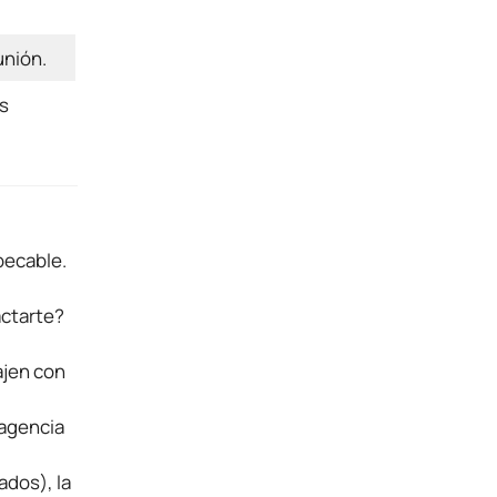
unión.
s
pecable.
actarte?
ajen con
 agencia
ados), la